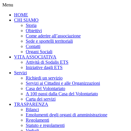
Menu
HOME
CHI SIAMO
Storia
Obiettivi
Come aderire all’associazione
Sede e sportelli territoriali
Contatti
Organi Sociali
VITA ASSOCIATIVA
Attività di Sodalis ETS
Iniziative dagli ETS
Servizi
Richiedi un servizio
Servizi ai Cittadini e alle Organizzazioni
Casa del Volontariato
A 100 passi dalla Casa del Volontariato
Carta dei servizi
TRASPARENZA
Bilanci
Emolumenti degli organi di amministrazione
Regolamenti
Statuto e regolamenti
Verbali