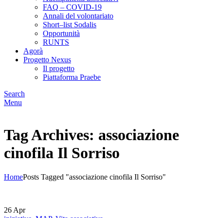
FAQ – COVID-19
Annali del volontariato
Short–list Sodalis
Opportunità
RUNTS
Agorà
Progetto Nexus
Il progetto
Piattaforma Praebe
Search
Menu
Tag Archives: associazione
cinofila Il Sorriso
Home
Posts Tagged "associazione cinofila Il Sorriso"
26
Apr