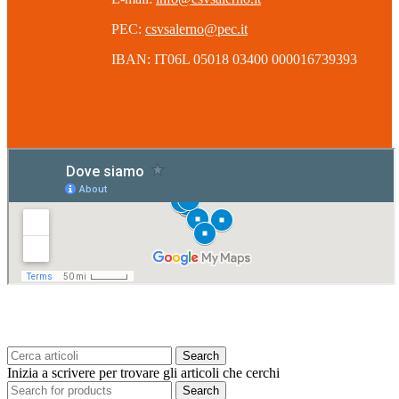
PEC:
csvsalerno@pec.it
IBAN: IT06L 05018 03400 000016739393
Search
Inizia a scrivere per trovare gli articoli che cerchi
Search