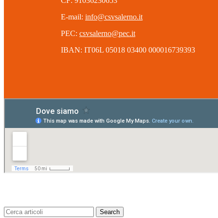
CF: 91036230653
E-mail:
info@csvsalerno.it
PEC:
csvsalerno@pec.it
IBAN: IT06L 05018 03400 000016739393
Search