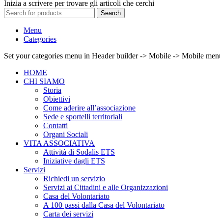
Inizia a scrivere per trovare gli articoli che cerchi
Search
Menu
Categories
Set your categories menu in Header builder -> Mobile -> Mobile m
HOME
CHI SIAMO
Storia
Obiettivi
Come aderire all’associazione
Sede e sportelli territoriali
Contatti
Organi Sociali
VITA ASSOCIATIVA
Attività di Sodalis ETS
Iniziative dagli ETS
Servizi
Richiedi un servizio
Servizi ai Cittadini e alle Organizzazioni
Casa del Volontariato
A 100 passi dalla Casa del Volontariato
Carta dei servizi