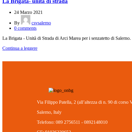
La Brigata- unità di strada
24 Marzo 2021
By
csvsalerno
0
comments
La Brigata - Unità di Strada di Arci Marea per i senzatetto di Salerno. 
Continua a leggere
Via Filippo Patella, 2 (all’altezza di n. 90 di corso
Salerno, Italy
Telefono: 089 2756511 - 0892148010