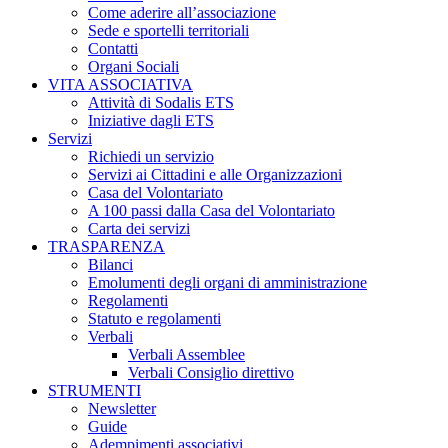
Come aderire all’associazione
Sede e sportelli territoriali
Contatti
Organi Sociali
VITA ASSOCIATIVA
Attività di Sodalis ETS
Iniziative dagli ETS
Servizi
Richiedi un servizio
Servizi ai Cittadini e alle Organizzazioni
Casa del Volontariato
A 100 passi dalla Casa del Volontariato
Carta dei servizi
TRASPARENZA
Bilanci
Emolumenti degli organi di amministrazione
Regolamenti
Statuto e regolamenti
Verbali
Verbali Assemblee
Verbali Consiglio direttivo
STRUMENTI
Newsletter
Guide
Adempimenti associativi