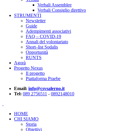
Verbali Assemblee
Verbali Consiglio direttivo
STRUMENTI
Newsletter
Guide
Adempimenti associativi
FAQ – COVID-19
Annali del volontariato
Short–list Sodalis
Opportunità
RUNTS
Agorà
Progetto Nexus
Il progetto
Piattaforma Praebe
Email:
info@csvsalerno.it
Tel:
089 2756511
-
0892148010
HOME
CHI SIAMO
Storia
Obiettivi