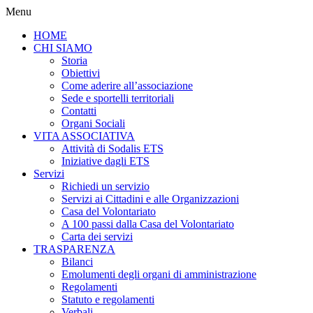
Menu
HOME
CHI SIAMO
Storia
Obiettivi
Come aderire all’associazione
Sede e sportelli territoriali
Contatti
Organi Sociali
VITA ASSOCIATIVA
Attività di Sodalis ETS
Iniziative dagli ETS
Servizi
Richiedi un servizio
Servizi ai Cittadini e alle Organizzazioni
Casa del Volontariato
A 100 passi dalla Casa del Volontariato
Carta dei servizi
TRASPARENZA
Bilanci
Emolumenti degli organi di amministrazione
Regolamenti
Statuto e regolamenti
Verbali