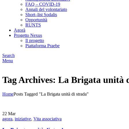
FAQ – COVID-19
Annali del volontariato
Short–list Sodalis
Opportunità
RUNTS
Agorà
Progetto Nexus
Il progetto
Piattaforma Praebe
Search
Menu
Tag Archives: La Brigata unità 
Home
Posts Tagged "La Brigata unità di strada"
22
Mar
agora
,
iniziative
,
Vita associativa