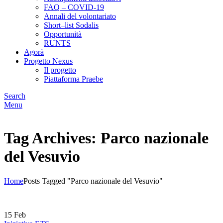
FAQ – COVID-19
Annali del volontariato
Short–list Sodalis
Opportunità
RUNTS
Agorà
Progetto Nexus
Il progetto
Piattaforma Praebe
Search
Menu
Tag Archives: Parco nazionale
del Vesuvio
Home
Posts Tagged "Parco nazionale del Vesuvio"
15
Feb