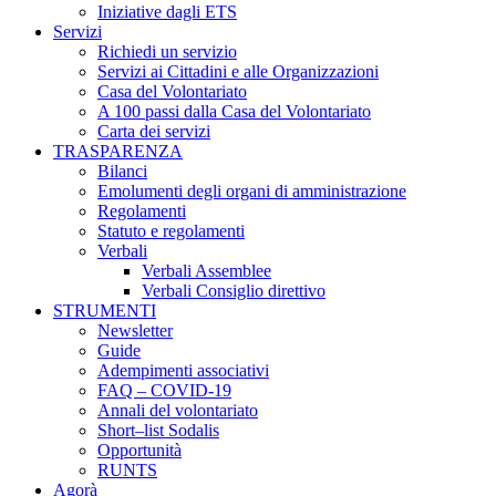
Iniziative dagli ETS
Servizi
Richiedi un servizio
Servizi ai Cittadini e alle Organizzazioni
Casa del Volontariato
A 100 passi dalla Casa del Volontariato
Carta dei servizi
TRASPARENZA
Bilanci
Emolumenti degli organi di amministrazione
Regolamenti
Statuto e regolamenti
Verbali
Verbali Assemblee
Verbali Consiglio direttivo
STRUMENTI
Newsletter
Guide
Adempimenti associativi
FAQ – COVID-19
Annali del volontariato
Short–list Sodalis
Opportunità
RUNTS
Agorà