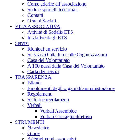
Come aderire all’associazione
Sede e sportelli territoriali
Contatti
Organi Sociali
VITA ASSOCIATIVA
Attività di Sodalis ETS
Iniziative dagli ETS
Servizi
Richiedi un servizio
Servizi ai Cittadini e alle Organizzazioni
Casa del Volontariato
A 100 passi dalla Casa del Volontariato
Carta dei servizi
TRASPARENZA
Bilanci
Emolumenti degli organi di amministrazione
Regolamenti
Statuto e regolamenti
Verbali
Verbali Assemblee
Verbali Consiglio direttivo
STRUMENTI
Newsletter
Guide
Adempimenti associativi