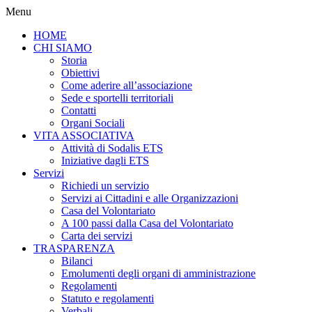
Menu
HOME
CHI SIAMO
Storia
Obiettivi
Come aderire all’associazione
Sede e sportelli territoriali
Contatti
Organi Sociali
VITA ASSOCIATIVA
Attività di Sodalis ETS
Iniziative dagli ETS
Servizi
Richiedi un servizio
Servizi ai Cittadini e alle Organizzazioni
Casa del Volontariato
A 100 passi dalla Casa del Volontariato
Carta dei servizi
TRASPARENZA
Bilanci
Emolumenti degli organi di amministrazione
Regolamenti
Statuto e regolamenti
Verbali