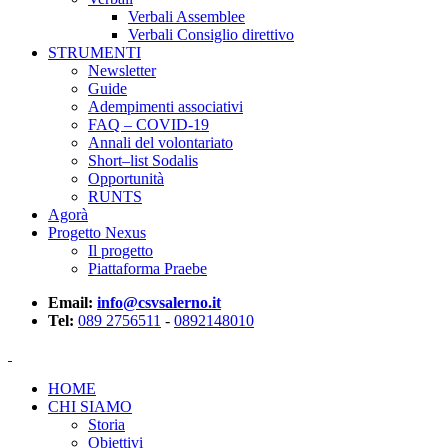
Verbali Assemblee
Verbali Consiglio direttivo
STRUMENTI
Newsletter
Guide
Adempimenti associativi
FAQ – COVID-19
Annali del volontariato
Short–list Sodalis
Opportunità
RUNTS
Agorà
Progetto Nexus
Il progetto
Piattaforma Praebe
Email:
info@csvsalerno.it
Tel:
089 2756511
-
0892148010
HOME
CHI SIAMO
Storia
Obiettivi