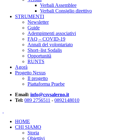
Verbali Assemblee
Verbali Consiglio direttivo
STRUMENTI
Newsletter
Guide
Adempimenti associativi
FAQ – COVID-19
Annali del volontariato
Short–list Sodalis
Opportunità
RUNTS
Agorà
Progetto Nexus
Il progetto
Piattaforma Praebe
Email:
info@csvsalerno.it
Tel:
089 2756511
-
0892148010
HOME
CHI SIAMO
Storia
Obiettivi