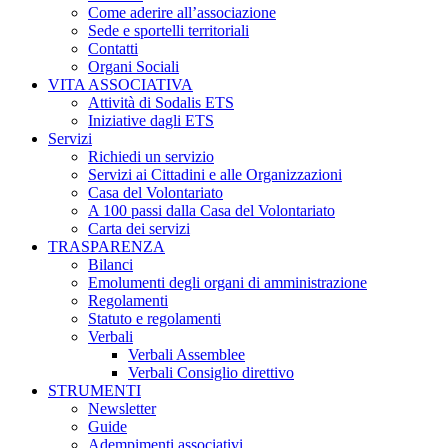
Come aderire all’associazione
Sede e sportelli territoriali
Contatti
Organi Sociali
VITA ASSOCIATIVA
Attività di Sodalis ETS
Iniziative dagli ETS
Servizi
Richiedi un servizio
Servizi ai Cittadini e alle Organizzazioni
Casa del Volontariato
A 100 passi dalla Casa del Volontariato
Carta dei servizi
TRASPARENZA
Bilanci
Emolumenti degli organi di amministrazione
Regolamenti
Statuto e regolamenti
Verbali
Verbali Assemblee
Verbali Consiglio direttivo
STRUMENTI
Newsletter
Guide
Adempimenti associativi