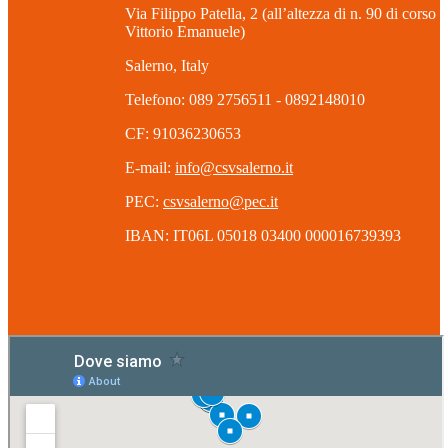
Via Filippo Patella, 2 (all’altezza di n. 90 di corso
Vittorio Emanuele)
Salerno, Italy
Telefono: 089 2756511 - 0892148010
CF: 91036230653
E-mail:
info@csvsalerno.it
PEC:
csvsalerno@pec.it
IBAN: IT06L 05018 03400 000016739393