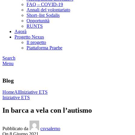
FAQ – COVID-19
Annali del volontariato
Short–list Sodalis
Opportunità
RUNTS
Agorà
Progetto Nexus
Il progetto
Piattaforma Praebe
Search
Menu
Blog
Home
All
Iniziative ETS
Iniziative ETS
In barca a vela con l’autismo
Pubblicato da
csvsalerno
On 8 Giugno 2021