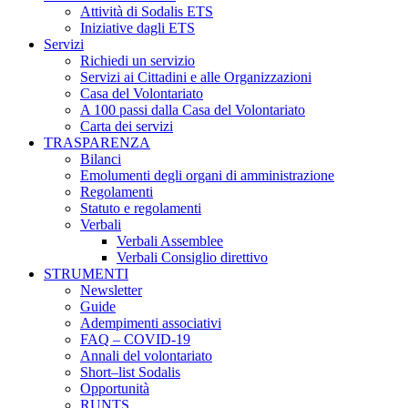
Attività di Sodalis ETS
Iniziative dagli ETS
Servizi
Richiedi un servizio
Servizi ai Cittadini e alle Organizzazioni
Casa del Volontariato
A 100 passi dalla Casa del Volontariato
Carta dei servizi
TRASPARENZA
Bilanci
Emolumenti degli organi di amministrazione
Regolamenti
Statuto e regolamenti
Verbali
Verbali Assemblee
Verbali Consiglio direttivo
STRUMENTI
Newsletter
Guide
Adempimenti associativi
FAQ – COVID-19
Annali del volontariato
Short–list Sodalis
Opportunità
RUNTS