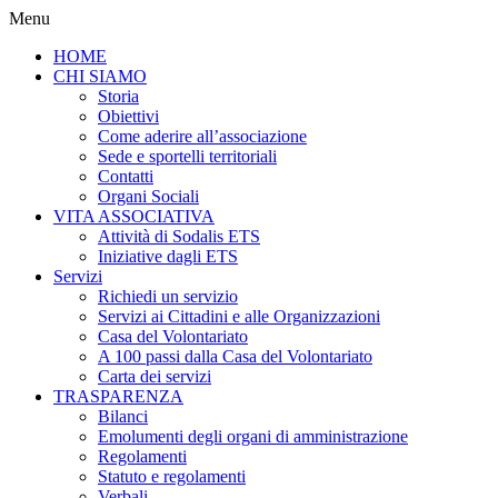
Menu
HOME
CHI SIAMO
Storia
Obiettivi
Come aderire all’associazione
Sede e sportelli territoriali
Contatti
Organi Sociali
VITA ASSOCIATIVA
Attività di Sodalis ETS
Iniziative dagli ETS
Servizi
Richiedi un servizio
Servizi ai Cittadini e alle Organizzazioni
Casa del Volontariato
A 100 passi dalla Casa del Volontariato
Carta dei servizi
TRASPARENZA
Bilanci
Emolumenti degli organi di amministrazione
Regolamenti
Statuto e regolamenti
Verbali