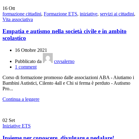
16
Ott
formazione cittadini
,
Formazione ETS
,
iniziative
,
servizi ai cittadini
,
Vita associativa
Empatia e autismo nella società civile e in ambito
scolastico
16 Ottobre 2021
Pubblicato da
csvsalerno
1
comment
Corso di formazione promosso dalle associazioni ABA - Aiutiamo i
Bambini Autistici, Cilento 4all e Chi si ferma è perduto - Autismo
Pro...
Continua a leggere
02
Set
Iniziative ETS
Insieme per conoscere, divulgare e pedalare!