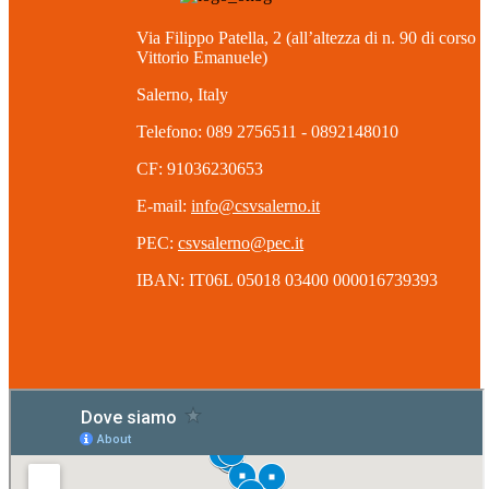
Via Filippo Patella, 2 (all’altezza di n. 90 di corso
Vittorio Emanuele)
Salerno, Italy
Telefono: 089 2756511 - 0892148010
CF: 91036230653
E-mail:
info@csvsalerno.it
PEC:
csvsalerno@pec.it
IBAN: IT06L 05018 03400 000016739393