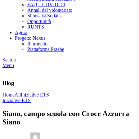
FAQ – COVID-19
Annali del volontariato
Short–list Sodalis
Opportunità
RUNTS
Agorà
Progetto Nexus
Il progetto
Piattaforma Praebe
Search
Menu
Blog
Home
All
Iniziative ETS
Iniziative ETS
Siano, campo scuola con Croce Azzurra
Siano