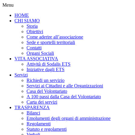
Menu
HOME
CHI SIAMO
Storia
Obiettivi
Come aderire all’associazione
Sede e sportelli territoriali
Contatti
Organi Sociali
VITA ASSOCIATIVA
Attività di Sodalis ETS
Iniziative dagli ETS
Servizi
Richiedi un servizio
Servizi ai Cittadini e alle Organizzazioni
Casa del Volontariato
A 100 passi dalla Casa del Volontariato
Carta dei servizi
TRASPARENZA
Bilanci
Emolumenti degli organi di amministrazione
Regolamenti
Statuto e regolamenti
Verbali