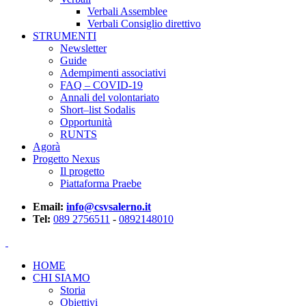
Verbali Assemblee
Verbali Consiglio direttivo
STRUMENTI
Newsletter
Guide
Adempimenti associativi
FAQ – COVID-19
Annali del volontariato
Short–list Sodalis
Opportunità
RUNTS
Agorà
Progetto Nexus
Il progetto
Piattaforma Praebe
Email:
info@csvsalerno.it
Tel:
089 2756511
-
0892148010
HOME
CHI SIAMO
Storia
Obiettivi