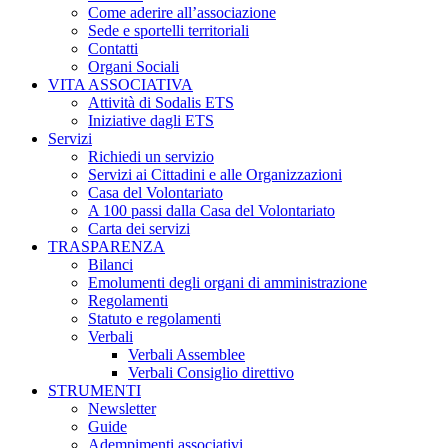
Come aderire all’associazione
Sede e sportelli territoriali
Contatti
Organi Sociali
VITA ASSOCIATIVA
Attività di Sodalis ETS
Iniziative dagli ETS
Servizi
Richiedi un servizio
Servizi ai Cittadini e alle Organizzazioni
Casa del Volontariato
A 100 passi dalla Casa del Volontariato
Carta dei servizi
TRASPARENZA
Bilanci
Emolumenti degli organi di amministrazione
Regolamenti
Statuto e regolamenti
Verbali
Verbali Assemblee
Verbali Consiglio direttivo
STRUMENTI
Newsletter
Guide
Adempimenti associativi