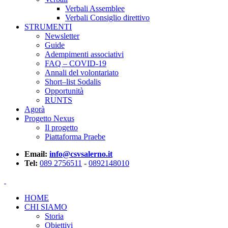
Verbali Assemblee
Verbali Consiglio direttivo
STRUMENTI
Newsletter
Guide
Adempimenti associativi
FAQ – COVID-19
Annali del volontariato
Short–list Sodalis
Opportunità
RUNTS
Agorà
Progetto Nexus
Il progetto
Piattaforma Praebe
Email:
info@csvsalerno.it
Tel:
089 2756511
-
0892148010
HOME
CHI SIAMO
Storia
Obiettivi