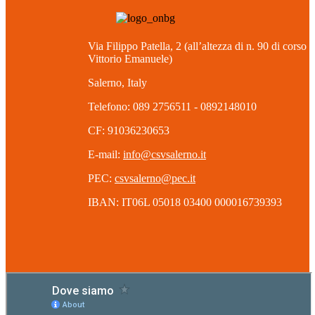
Via Filippo Patella, 2 (all’altezza di n. 90 di corso
Vittorio Emanuele)
Salerno, Italy
Telefono: 089 2756511 - 0892148010
CF: 91036230653
E-mail:
info@csvsalerno.it
PEC:
csvsalerno@pec.it
IBAN: IT06L 05018 03400 000016739393