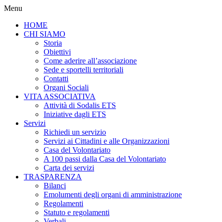
Menu
HOME
CHI SIAMO
Storia
Obiettivi
Come aderire all’associazione
Sede e sportelli territoriali
Contatti
Organi Sociali
VITA ASSOCIATIVA
Attività di Sodalis ETS
Iniziative dagli ETS
Servizi
Richiedi un servizio
Servizi ai Cittadini e alle Organizzazioni
Casa del Volontariato
A 100 passi dalla Casa del Volontariato
Carta dei servizi
TRASPARENZA
Bilanci
Emolumenti degli organi di amministrazione
Regolamenti
Statuto e regolamenti
Verbali