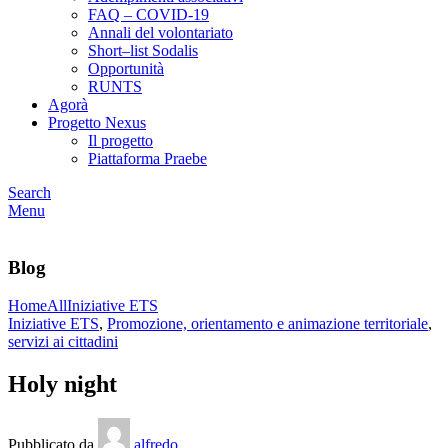
FAQ – COVID-19
Annali del volontariato
Short–list Sodalis
Opportunità
RUNTS
Agorà
Progetto Nexus
Il progetto
Piattaforma Praebe
Search
Menu
Blog
Home
All
Iniziative ETS
Iniziative ETS
,
Promozione, orientamento e animazione territoriale
,
servizi ai cittadini
Holy night
Pubblicato da
alfredo