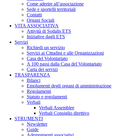
Come aderire all’associazione
Sede e sportelli territoriali
Contatti
Organi Sociali
VITA ASSOCIATIVA
Attività di Sodalis ETS
Iniziative dagli ETS
Servizi
Richiedi un servizio
Servizi ai Cittadini e alle Organizzazioni
Casa del Volontariato
A 100 passi dalla Casa del Volontariato
Carta dei servizi
TRASPARENZA
Bilanci
Emolumenti degli organi di amministrazione
Regolamenti
Statuto e regolamenti
Verbali
Verbali Assemblee
Verbali Consiglio direttivo
STRUMENTI
Newsletter
Guide
Adempimenti associativi