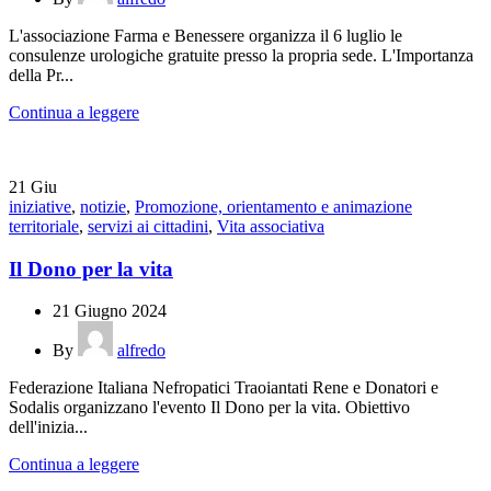
L'associazione Farma e Benessere organizza il 6 luglio le
consulenze urologiche gratuite presso la propria sede. L'Importanza
della Pr...
Continua a leggere
21
Giu
iniziative
,
notizie
,
Promozione, orientamento e animazione
territoriale
,
servizi ai cittadini
,
Vita associativa
Il Dono per la vita
21 Giugno 2024
By
alfredo
Federazione Italiana Nefropatici Traoiantati Rene e Donatori e
Sodalis organizzano l'evento Il Dono per la vita. Obiettivo
dell'inizia...
Continua a leggere