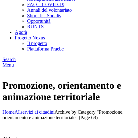
FAQ – COVID-19
Annali del volontariato
Short–list Sodalis
Opportunità
RUNTS
Agorà
Progetto Nexus
Il progetto
Piattaforma Praebe
Search
Menu
Promozione, orientamento e
animazione territoriale
Home
All
servizi ai cittadini
Archive by Category "Promozione,
orientamento e animazione territoriale"
(Page 69)