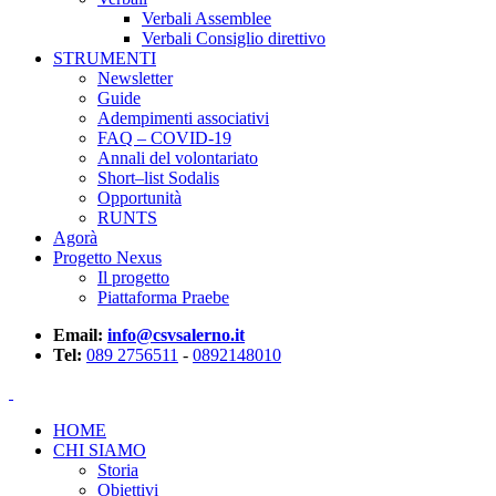
Verbali Assemblee
Verbali Consiglio direttivo
STRUMENTI
Newsletter
Guide
Adempimenti associativi
FAQ – COVID-19
Annali del volontariato
Short–list Sodalis
Opportunità
RUNTS
Agorà
Progetto Nexus
Il progetto
Piattaforma Praebe
Email:
info@csvsalerno.it
Tel:
089 2756511
-
0892148010
HOME
CHI SIAMO
Storia
Obiettivi