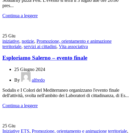
Solidarity pizza Fest. L'evento si terrà il 3 luglio alle ore 20:00
pres...
Continua a leggere
25
Giu
iniziative
,
notizie
,
Promozione, orientamento e animazione
territoriale
,
servizi ai cittadini
,
Vita associativa
Esploriamo Salerno – evento finale
25 Giugno 2024
By
alfredo
Sodalis e I Colori del Mediterraneo organizzano l'evento finale
dell'attività, svolta nell'ambito dei Laboratori di cittadinanza, di Es...
Continua a leggere
25
Giu
Iniziative ETS
,
Promozione, orientamento e animazione territoriale
,