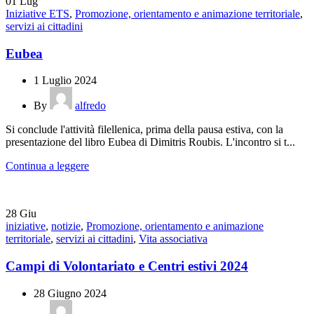
01
Lug
Iniziative ETS
,
Promozione, orientamento e animazione territoriale
,
servizi ai cittadini
Eubea
1 Luglio 2024
By
alfredo
Si conclude l'attività filellenica, prima della pausa estiva, con la
presentazione del libro Eubea di Dimitris Roubis. L'incontro si t...
Continua a leggere
28
Giu
iniziative
,
notizie
,
Promozione, orientamento e animazione
territoriale
,
servizi ai cittadini
,
Vita associativa
Campi di Volontariato e Centri estivi 2024
28 Giugno 2024