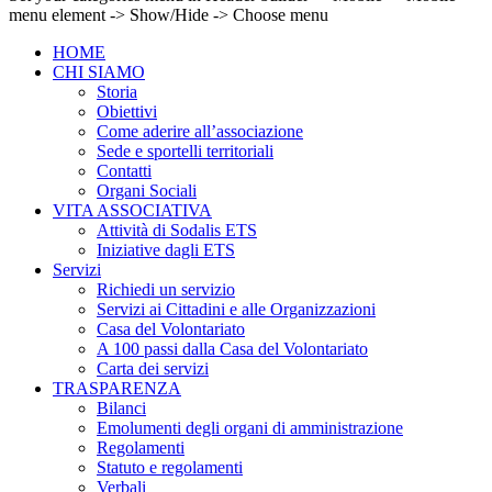
menu element -> Show/Hide -> Choose menu
HOME
CHI SIAMO
Storia
Obiettivi
Come aderire all’associazione
Sede e sportelli territoriali
Contatti
Organi Sociali
VITA ASSOCIATIVA
Attività di Sodalis ETS
Iniziative dagli ETS
Servizi
Richiedi un servizio
Servizi ai Cittadini e alle Organizzazioni
Casa del Volontariato
A 100 passi dalla Casa del Volontariato
Carta dei servizi
TRASPARENZA
Bilanci
Emolumenti degli organi di amministrazione
Regolamenti
Statuto e regolamenti
Verbali