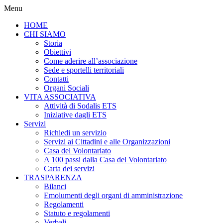
Menu
HOME
CHI SIAMO
Storia
Obiettivi
Come aderire all’associazione
Sede e sportelli territoriali
Contatti
Organi Sociali
VITA ASSOCIATIVA
Attività di Sodalis ETS
Iniziative dagli ETS
Servizi
Richiedi un servizio
Servizi ai Cittadini e alle Organizzazioni
Casa del Volontariato
A 100 passi dalla Casa del Volontariato
Carta dei servizi
TRASPARENZA
Bilanci
Emolumenti degli organi di amministrazione
Regolamenti
Statuto e regolamenti
Verbali