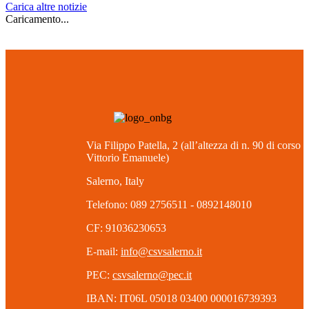
Carica altre notizie
Caricamento...
Via Filippo Patella, 2 (all’altezza di n. 90 di corso
Vittorio Emanuele)
Salerno, Italy
Telefono: 089 2756511 - 0892148010
CF: 91036230653
E-mail:
info@csvsalerno.it
PEC:
csvsalerno@pec.it
IBAN: IT06L 05018 03400 000016739393